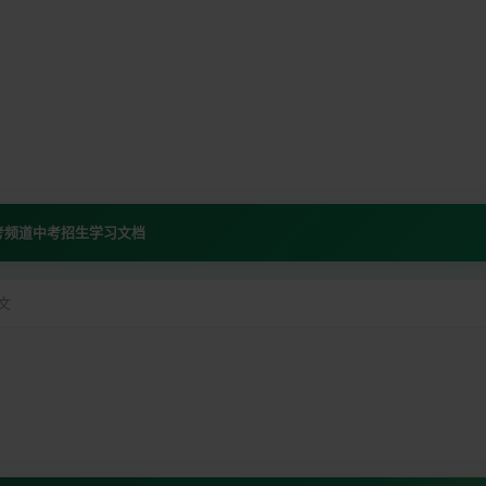
考频道
中考招生
学习文档
文