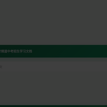
考频道
中考招生
学习文档
文